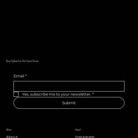
Keep Updated on Our Latest Events
Email
*
Yes, subscribe me to your newsletter.
*
Submit
Menu
Social
About
Instagram